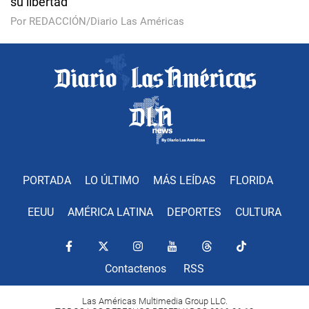
su libertad
Por REDACCIÓN/Diario Las Américas
PORTADA
LO ÚLTIMO
MÁS LEÍDAS
FLORIDA
EEUU
AMÉRICA LATINA
DEPORTES
CULTURA
Contactenos
RSS
Las Américas Multimedia Group LLC.