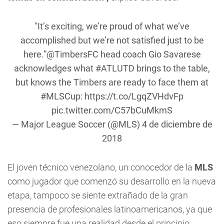
"It’s exciting, we’re proud of what we’ve
accomplished but we’re not satisfied just to be
here.”
@TimbersFC
head coach Gio Savarese
acknowledges what
#ATLUTD
brings to the table,
but knows the Timbers are ready to face them at
#MLSCup
:
https://t.co/LgqZVHdvFp
pic.twitter.com/C57bCuMkmS
— Major League Soccer (@MLS)
4 de diciembre de
2018
El joven técnico venezolano, un conocedor de la
MLS
como jugador que comenzó su desarrollo en la nueva
etapa, tampoco se siente extrañado de la gran
presencia de profesionales latinoamericanos, ya que
eso siempre fue una realidad desde el principio.