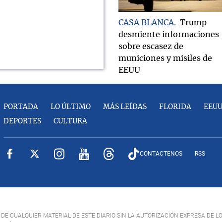
CASA BLANCA
Trump
desmiente informaciones
sobre escasez de
municiones y misiles de
EEUU
PORTADA
LO ÚLTIMO
MÁS LEÍDAS
FLORIDA
EEU
DEPORTES
CULTURA
CONTACTENOS
RSS
DE CUALQUIER MATERIAL DE ESTE DIARIO SIN LA AUTORIZACIÓN EXPRESA DE L