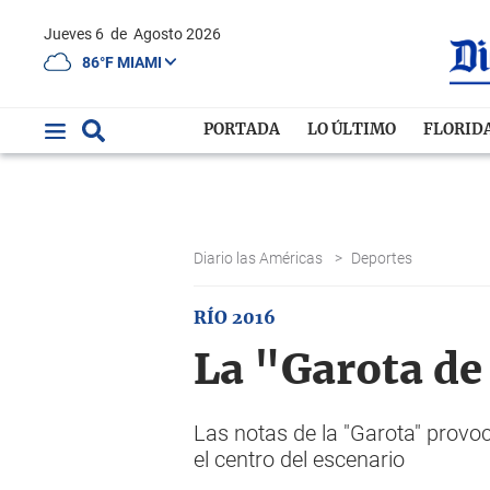
Jueves 6
de
Agosto 2026
86°F MIAMI
PORTADA
LO ÚLTIMO
FLORID
Diario las Américas
>
Deportes
RÍO 2016
La "Garota de
Las notas de la "Garota" provo
el centro del escenario