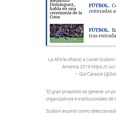
FÚTBOL
C
reiteradas a
FÚTBOL
B
tras entrad
La AFA le ofreció a Lionel Scalon
América 2019
https://t.c
— Gol Caracol (@Go
"El gran propósito es generar un p
organizativos e institucionales de 
Scaloni asumió como seleccionador