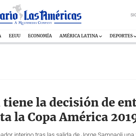
SI
A
EEUU
ECONOMÍA
AMÉRICA LATINA
DEPORTES
 tiene la decisión de en
ta la Copa América 201
dor interino tras las salida de Jorge Sampaoli una 