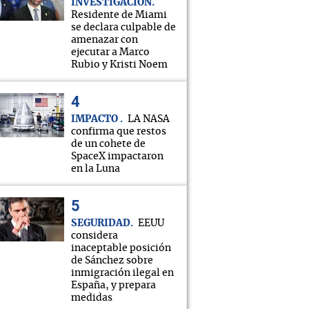
INVESTIGACIÓN
Residente de Miami
se declara culpable de
amenazar con
ejecutar a Marco
Rubio y Kristi Noem
IMPACTO
LA NASA
confirma que restos
de un cohete de
SpaceX impactaron
en la Luna
SEGURIDAD
EEUU
considera
inaceptable posición
de Sánchez sobre
inmigración ilegal en
España, y prepara
medidas