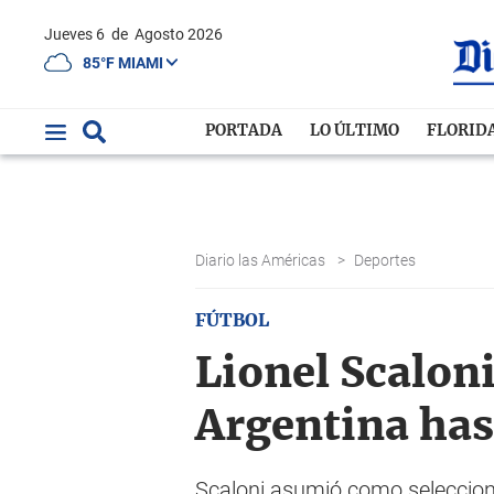
Jueves 6
de
Agosto 2026
85°F MIAMI
PORTADA
LO ÚLTIMO
FLORID
Diario las Américas
>
Deportes
FÚTBOL
Lionel Scaloni
Argentina has
Scaloni asumió como selecciona