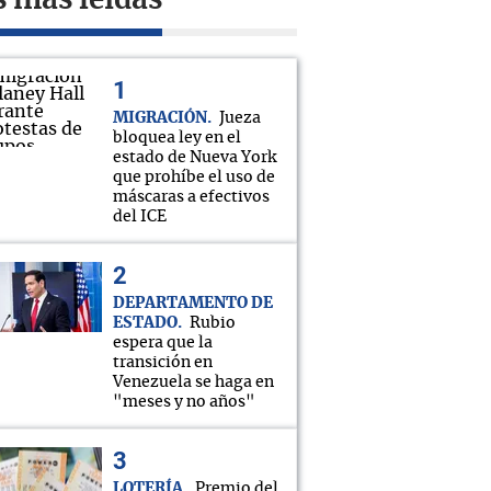
s más leídas
MIGRACIÓN
Jueza
bloquea ley en el
estado de Nueva York
que prohíbe el uso de
máscaras a efectivos
del ICE
DEPARTAMENTO DE
ESTADO
Rubio
espera que la
transición en
Venezuela se haga en
"meses y no años"
LOTERÍA
Premio del