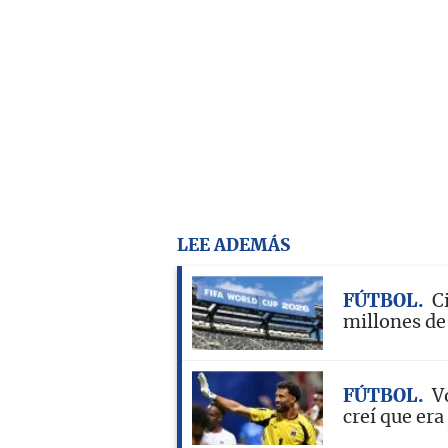
LEE ADEMÁS
FÚTBOL
C
millones de
FÚTBOL
V
creí que er