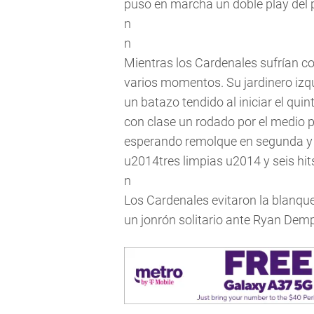
puso en marcha un doble play del 
n
n
Mientras los Cardenales sufrían co
varios momentos. Su jardinero iz
un batazo tendido al iniciar el qu
con clase un rodado por el medio p
esperando remolque en segunda y t
u2014tres limpias u2014 y seis hits
n
Los Cardenales evitaron la blanqu
un jonrón solitario ante Ryan Demp