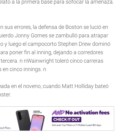
plato a la primera base para sofocar la amenaza.
n sus errores, la defensa de Boston se lució en
quierdo Jonny Gomes se zambulló para atrapar
into y luego el campocorto Stephen Drew dominó
ara poner fin al inning, dejando a corredores
ercera. n nWainwright toleró cinco carreras
 en cinco innings. n
eada en el noveno, cuando Matt Holliday bateó
ster.