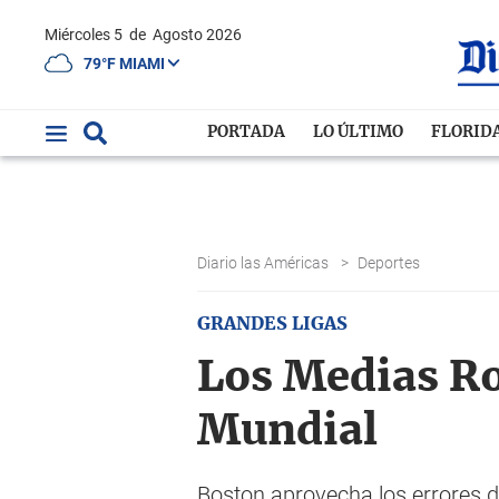
Miércoles 5
de
Agosto 2026
79°F MIAMI
PORTADA
LO ÚLTIMO
FLORID
Diario las Américas
>
Deportes
GRANDES LIGAS
Los Medias Ro
Mundial
Boston aprovecha los errores 