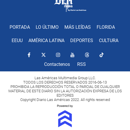
PORTADA
LO ÚLTIMO
MÁS LEÍDAS
FLORIDA
EEUU
AMÉRICA LATINA
DEPORTES
CULTURA
Contactenos
RSS
Las Américas Multimedia Group LLC.
TODOS LOS DERECHOS RESERVADOS 2016-06-13
PROHIBIDA LA REPRODUCCIÓN TOTAL O PARCIAL DE CUALQUIER
MATERIAL DE ESTE DIARIO SIN LA AUTORIZACIÓN EXPRESA DE LOS
EDITORES
Copyright Diario Las Américas 2022. All rights reserved