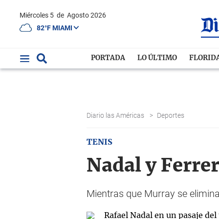
Miércoles 5
de
Agosto 2026
82°F MIAMI
PORTADA
LO ÚLTIMO
FLORID
Diario las Américas
>
Deportes
TENIS
Nadal y Ferre
Mientras que Murray se elimina