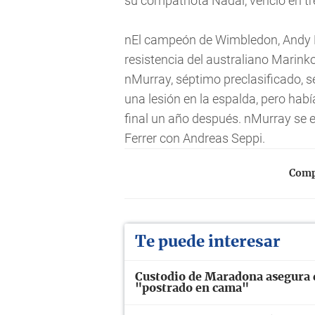
su compatriota Nadal, venció en tres
nEl campeón de Wimbledon, Andy Mu
resistencia del australiano Marinko
nMurray, séptimo preclasificado, 
una lesión en la espalda, pero habí
final un año después. nMurray se e
Ferrer con Andreas Seppi.
Compa
Te puede interesar
Custodio de Maradona asegura q
"postrado en cama"