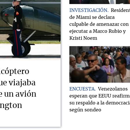
INVESTIGACIÓN
Residen
de Miami se declara
culpable de amenazar con
ejecutar a Marco Rubio y
Kristi Noem
icóptero
ue viajaba
ENCUESTA
Venezolanos
e un avión
esperan que EEUU reafirm
su respaldo a la democraci
ington
según sondeo