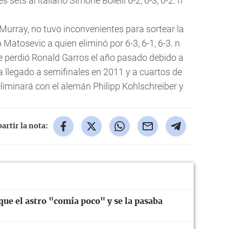
 sets al italiano Simone Bolelli 6-2, 6-3, 6-2. n
rray, no tuvo inconvenientes para sortear la
 Matosevic a quien eliminó por 6-3, 6-1, 6-3. n
se perdió Ronald Garros el año pasado debido a
a llegado a semifinales en 2011 y a cuartos de
liminará con el alemán Philipp Kohlschreiber y
rtir la nota:
ue el astro "comía poco" y se la pasaba