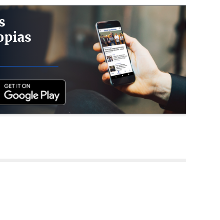
s
opias