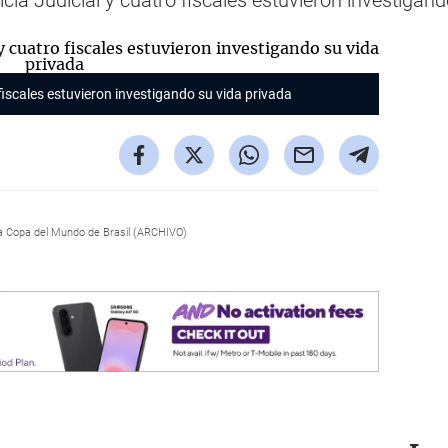
icía Judicial y cuatro fiscales estuvieron investigan
 fiscales estuvieron investigando su vida privada
tima Copa del Mundo de Brasil (ARCHIVO)