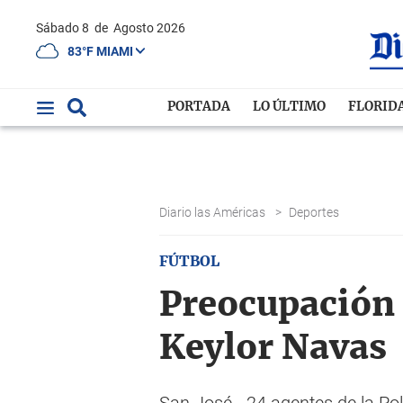
Sábado 8
de
Agosto 2026
83°F MIAMI
PORTADA
LO ÚLTIMO
FLORID
Diario las Américas
>
Deportes
FÚTBOL
Preocupación e
Keylor Navas