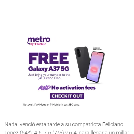
Nadal venció esta tarde a su compatriota Feliciano
López (64º); 4-6, 7-6 (7/5) y 6-4, para llegar a un millar