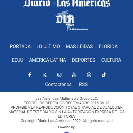
PORTADA
LO ÚLTIMO
MÁS LEÍDAS
FLORIDA
EEUU
AMÉRICA LATINA
DEPORTES
CULTURA
Contactenos
RSS
Las Américas Multimedia Group LLC.
TODOS LOS DERECHOS RESERVADOS 2016-06-13
PROHIBIDA LA REPRODUCCIÓN TOTAL O PARCIAL DE CUALQUIER
MATERIAL DE ESTE DIARIO SIN LA AUTORIZACIÓN EXPRESA DE LOS
EDITORES
Copyright Diario Las Américas 2022. All rights reserved