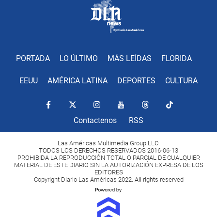
PORTADA
LO ÚLTIMO
MÁS LEÍDAS
FLORIDA
EEUU
AMÉRICA LATINA
DEPORTES
CULTURA
Contactenos
RSS
Las Américas Multimedia Group LLC.
TODOS LOS DERECHOS RESERVADOS 2016-06-13
PROHIBIDA LA REPRODUCCIÓN TOTAL O PARCIAL DE CUALQUIER
MATERIAL DE ESTE DIARIO SIN LA AUTORIZACIÓN EXPRESA DE LOS
EDITORES
Copyright Diario Las Américas 2022. All rights reserved