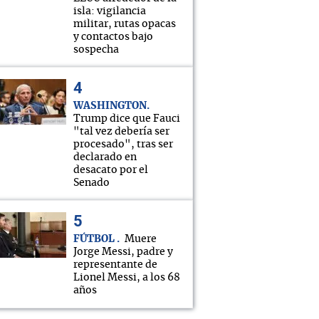
isla: vigilancia
militar, rutas opacas
y contactos bajo
sospecha
WASHINGTON
Trump dice que Fauci
"tal vez debería ser
procesado", tras ser
declarado en
desacato por el
Senado
FÚTBOL
Muere
Jorge Messi, padre y
representante de
Lionel Messi, a los 68
años