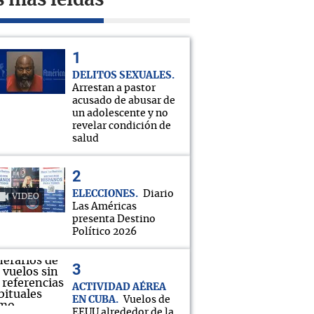
s más leídas
DELITOS SEXUALES
Arrestan a pastor
acusado de abusar de
un adolescente y no
revelar condición de
salud
ELECCIONES
Diario
VIDEO
Las Américas
presenta Destino
Político 2026
ACTIVIDAD AÉREA
EN CUBA
Vuelos de
EEUU alrededor de la