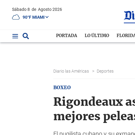
Sábado 8
de
Agosto 2026
90°F MIAMI
PORTADA
LO ÚLTIMO
FLORID
Diario las Américas
>
Deportes
BOXEO
Rigondeaux as
mejores pelea
El pugilista cubano y su exman