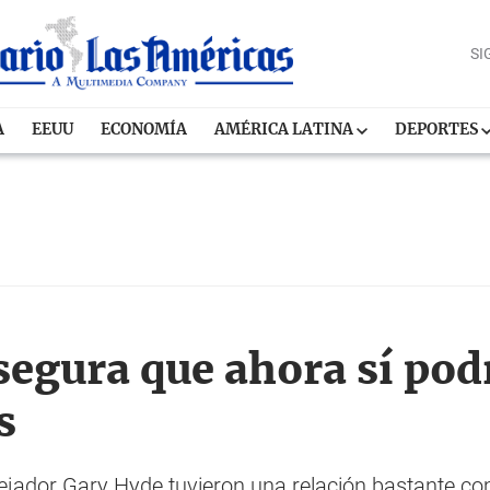
SI
A
EEUU
ECONOMÍA
AMÉRICA LATINA
DEPORTES
egura que ahora sí podr
s
ejador Gary Hyde tuvieron una relación bastante c