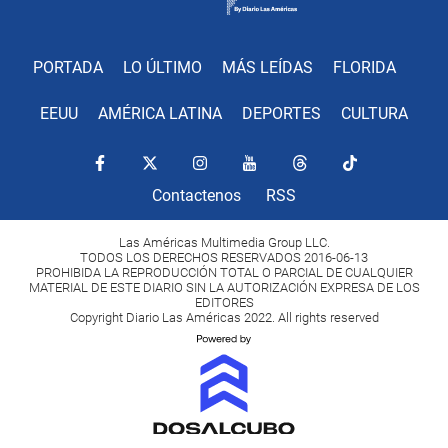
PORTADA
LO ÚLTIMO
MÁS LEÍDAS
FLORIDA
EEUU
AMÉRICA LATINA
DEPORTES
CULTURA
Contactenos
RSS
Las Américas Multimedia Group LLC.
TODOS LOS DERECHOS RESERVADOS 2016-06-13
PROHIBIDA LA REPRODUCCIÓN TOTAL O PARCIAL DE CUALQUIER
MATERIAL DE ESTE DIARIO SIN LA AUTORIZACIÓN EXPRESA DE LOS
EDITORES
Copyright Diario Las Américas 2022. All rights reserved