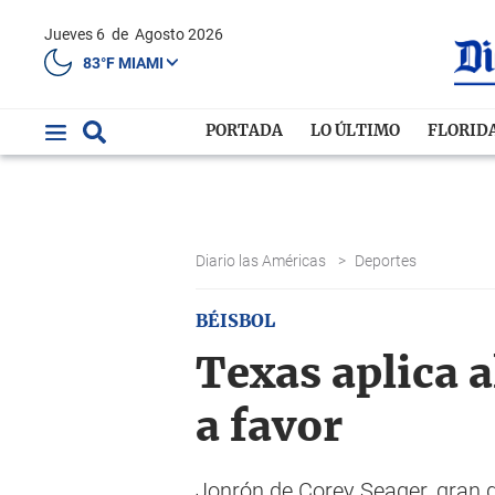
Jueves 6
de
Agosto 2026
83°F MIAMI
PORTADA
LO ÚLTIMO
FLORID
Diario las Américas
>
Deportes
BÉISBOL
Texas aplica a
a favor
Jonrón de Corey Seager, gran de