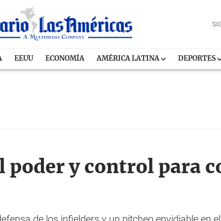
SI
A
EEUU
ECONOMÍA
AMÉRICA LATINA
DEPORTES
l poder y control para co
fensa de los infielders y un pitcheo envidiable en el