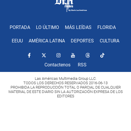
PORTADA
LO ÚLTIMO
MÁS LEÍDAS
FLORIDA
EEUU
AMÉRICA LATINA
DEPORTES
CULTURA
Contactenos
RSS
Las Américas Multimedia Group LLC.
TODOS LOS DERECHOS RESERVADOS 2016-06-13
PROHIBIDA LA REPRODUCCIÓN TOTAL O PARCIAL DE CUALQUIER
MATERIAL DE ESTE DIARIO SIN LA AUTORIZACIÓN EXPRESA DE LOS
EDITORES
Copyright Diario Las Américas 2022. All rights reserved