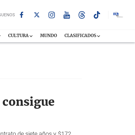
GUENOS
CULTURA
MUNDO
CLASIFICADOS
e consigue
ntrato de siete años y $172