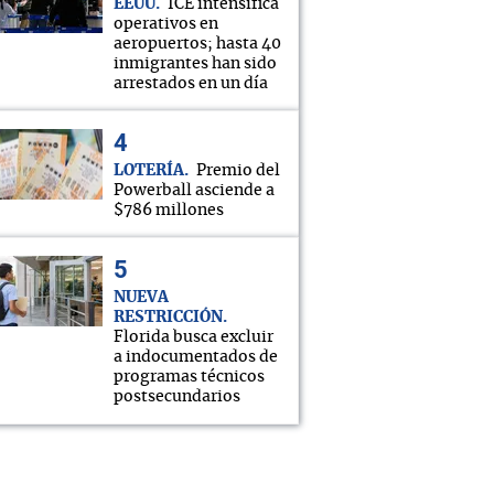
EEUU
ICE intensifica
operativos en
aeropuertos; hasta 40
inmigrantes han sido
arrestados en un día
LOTERÍA
Premio del
Powerball asciende a
$786 millones
NUEVA
RESTRICCIÓN
Florida busca excluir
a indocumentados de
programas técnicos
postsecundarios