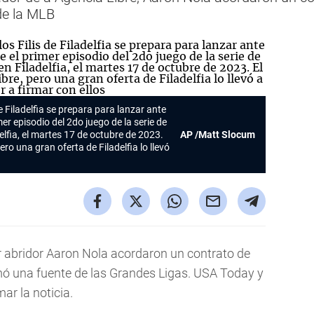
de la MLB
e Filadelfia se prepara para lanzar ante
er episodio del 2do juego de la serie de
lfia, el martes 17 de octubre de 2023.
AP /Matt Slocum
pero una gran oferta de Filadelfia lo llevó
r abridor Aaron Nola acordaron un contrato de
rmó una fuente de las Grandes Ligas. USA Today y
ar la noticia.