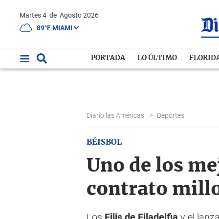
Martes 4
de
Agosto 2026
89°F MIAMI
PORTADA
LO ÚLTIMO
FLORID
Diario las Américas
>
Deportes
BÉISBOL
Uno de los mej
contrato mill
Los
Filis de Filadelfia
y el lanz