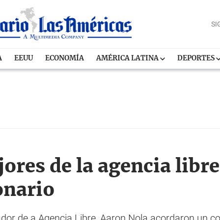
SI
A
EEUU
ECONOMÍA
AMÉRICA LATINA
DEPORTES
ores de la agencia libr
onario
ador de a Agencia Libre, Aaron Nola acordaron un co