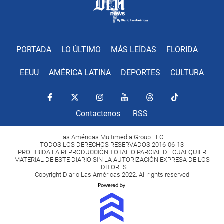
PORTADA
LO ÚLTIMO
MÁS LEÍDAS
FLORIDA
EEUU
AMÉRICA LATINA
DEPORTES
CULTURA
Contactenos
RSS
Las Américas Multimedia Group LLC.
TODOS LOS DERECHOS RESERVADOS 2016-06-13
PROHIBIDA LA REPRODUCCIÓN TOTAL O PARCIAL DE CUALQUIER
MATERIAL DE ESTE DIARIO SIN LA AUTORIZACIÓN EXPRESA DE LOS
EDITORES
Copyright Diario Las Américas 2022. All rights reserved