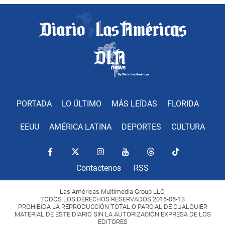
PORTADA
LO ÚLTIMO
MÁS LEÍDAS
FLORIDA
EEUU
AMÉRICA LATINA
DEPORTES
CULTURA
Contactenos
RSS
Las Américas Multimedia Group LLC.
TODOS LOS DERECHOS RESERVADOS 2016-06-13
PROHIBIDA LA REPRODUCCIÓN TOTAL O PARCIAL DE CUALQUIER
MATERIAL DE ESTE DIARIO SIN LA AUTORIZACIÓN EXPRESA DE LOS
EDITORES