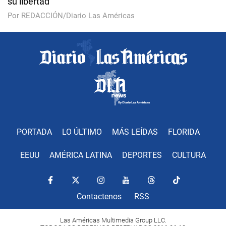
su libertad
Por REDACCIÓN/Diario Las Américas
PORTADA
LO ÚLTIMO
MÁS LEÍDAS
FLORIDA
EEUU
AMÉRICA LATINA
DEPORTES
CULTURA
Contactenos
RSS
Las Américas Multimedia Group LLC.