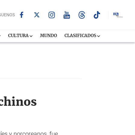
GUENOS
CULTURA
MUNDO
CLASIFICADOS
chinos
níes y norcoreanos, fue