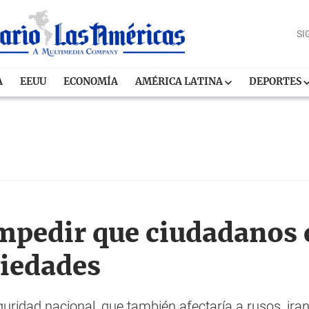
SI
A
EEUU
ECONOMÍA
AMÉRICA LATINA
DEPORTES
mpedir que ciudadanos 
iedades
uridad nacional, que también afectaría a rusos, ira