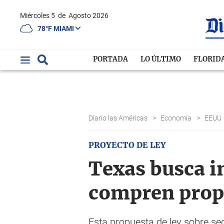
Miércoles 5
de
Agosto 2026
78°F MIAMI
PORTADA
LO ÚLTIMO
FLORID
Diario las Américas
>
Economía
>
EEUU
PROYECTO DE LEY
Texas busca i
compren prop
Esta propuesta de ley sobre seg