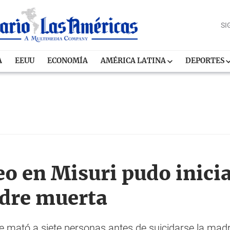
SI
A
EEUU
ECONOMÍA
AMÉRICA LATINA
DEPORTES
eo en Misuri pudo inicia
adre muerta
tó a siete personas antes de suicidarse la madru