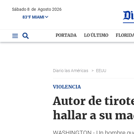
Sábado 8
de
Agosto 2026
83°F MIAMI
PORTADA
LO ÚLTIMO
FLORID
Diario las Américas
>
EEUU
VIOLENCIA
Autor de tirot
hallar a su m
WASHINGTON.- Un hombre que ma