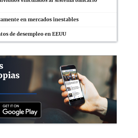
ividuos vinculados al sistema bancario
eramente en mercados inestables
 datos de desempleo en EEUU
s
opias