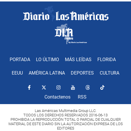
PORTADA
LO ÚLTIMO
MÁS LEÍDAS
FLORIDA
EEUU
AMÉRICA LATINA
DEPORTES
CULTURA
Contactenos
RSS
Las Américas Multimedia Group LLC.
TODOS LOS DERECHOS RESERVADOS 2016-06-13
PROHIBIDA LA REPRODUCCIÓN TOTAL O PARCIAL DE CUALQUIER
MATERIAL DE ESTE DIARIO SIN LA AUTORIZACIÓN EXPRESA DE LOS
EDITORES