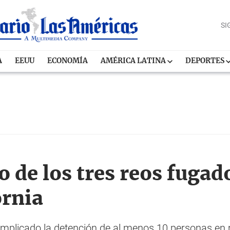
SI
A
EEUU
ECONOMÍA
AMÉRICA LATINA
DEPORTES
 de los tres reos fugad
ornia
 implicado la detención de al menos 10 personas en r