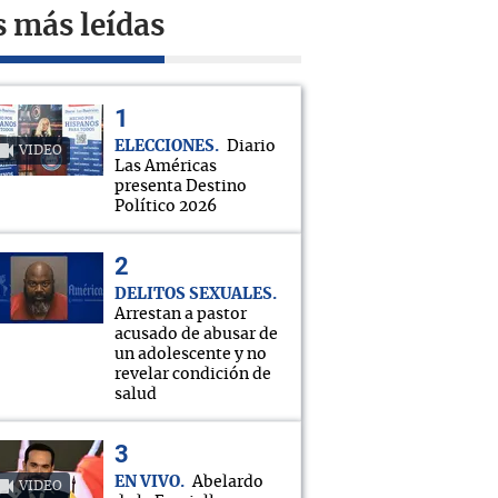
s más leídas
ELECCIONES
Diario
VIDEO
Las Américas
presenta Destino
Político 2026
DELITOS SEXUALES
Arrestan a pastor
acusado de abusar de
un adolescente y no
revelar condición de
salud
EN VIVO
Abelardo
VIDEO