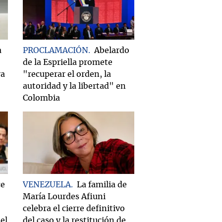
a
PROCLAMACIÓN
Abelardo
de la Espriella promete
ra
"recuperar el orden, la
autoridad y la libertad" en
Colombia
ce
VENEZUELA
La familia de
María Lourdes Afiuni
celebra el cierre definitivo
el
del caso y la restitución de