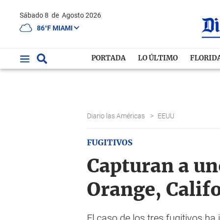
Sábado 8
de
Agosto 2026
86°F MIAMI
PORTADA
LO ÚLTIMO
FLORID
Diario las Américas
>
EEUU
FUGITIVOS
Capturan a uno
Orange, Calif
El caso de los tres fugitivos ha