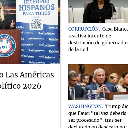
CORRUPCIÓN
Casa Blanc
reactiva intento de
destitución de gobernado
de la Fed
o Las Américas
lítico 2026
WASHINGTON
Trump di
que Fauci "tal vez debería
ser procesado", tras ser
declarado en desacato por 