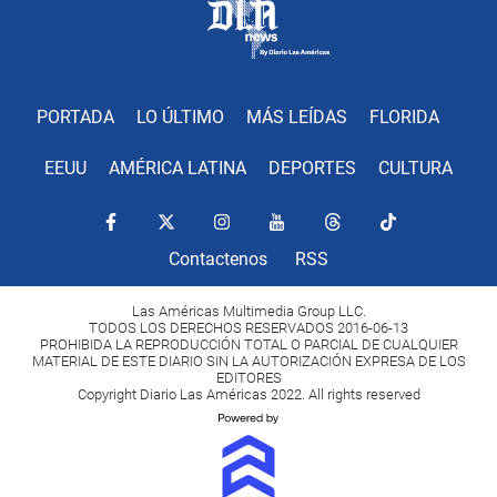
PORTADA
LO ÚLTIMO
MÁS LEÍDAS
FLORIDA
EEUU
AMÉRICA LATINA
DEPORTES
CULTURA
Contactenos
RSS
Las Américas Multimedia Group LLC.
TODOS LOS DERECHOS RESERVADOS 2016-06-13
PROHIBIDA LA REPRODUCCIÓN TOTAL O PARCIAL DE CUALQUIER
MATERIAL DE ESTE DIARIO SIN LA AUTORIZACIÓN EXPRESA DE LOS
EDITORES
Copyright Diario Las Américas 2022. All rights reserved