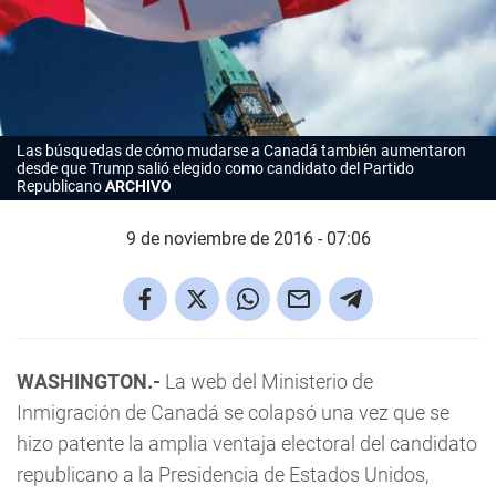
Las búsquedas de cómo mudarse a Canadá también aumentaron
desde que Trump salió elegido como candidato del Partido
Republicano
ARCHIVO
9 de noviembre de 2016 - 07:06
WASHINGTON.-
La web del Ministerio de
Inmigración de Canadá se colapsó una vez que se
hizo patente la amplia ventaja electoral del candidato
republicano a la Presidencia de Estados Unidos,