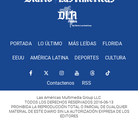
PORTADA
LO ÚLTIMO
MÁS LEÍDAS
FLORIDA
EEUU
AMÉRICA LATINA
DEPORTES
CULTURA
Contactenos
RSS
Las Américas Multimedia Group LLC.
TODOS LOS DERECHOS RESERVADOS 2016-06-13
PROHIBIDA LA REPRODUCCIÓN TOTAL O PARCIAL DE CUALQUIER
MATERIAL DE ESTE DIARIO SIN LA AUTORIZACIÓN EXPRESA DE LOS
EDITORES
Copyright Diario Las Américas 2022. All rights reserved