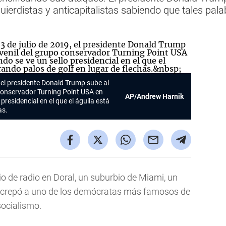
uierdistas y anticapitalistas sabiendo que tales pa
, el presidente Donald Trump sube al
conservador Turning Point USA en
AP/Andrew Harnik
presidencial en el que el águila está
as.
 de radio en Doral, un suburbio de Miami, un
increpó a uno de los demócratas más famosos de
socialismo.