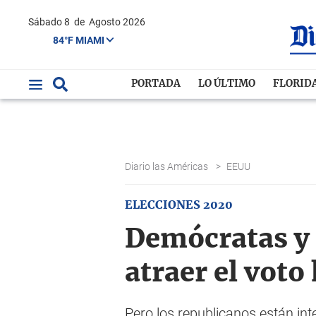
Sábado 8
de
Agosto 2026
84°F MIAMI
PORTADA
LO ÚLTIMO
FLORID
Diario las Américas
>
EEUU
ELECCIONES 2020
Demócratas y 
atraer el voto
Pero los republicanos están int