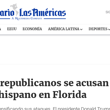
SI
A
EEUU
ECONOMÍA
AMÉRICA LATINA
DEPORTES
republicanos se acusan
 hispano en Florida
ensificando sus ataques. El presidente Donald Trump