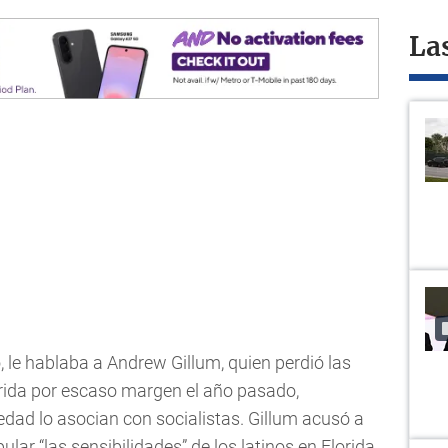
La
, le hablaba a Andrew Gillum, quien perdió las
rida por escaso margen el año pasado,
dad lo asocian con socialistas. Gillum acusó a
lar “las sensibilidades” de los latinos en Florida.