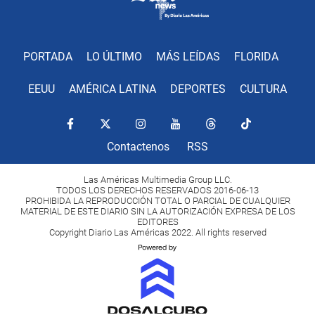
PORTADA
LO ÚLTIMO
MÁS LEÍDAS
FLORIDA
EEUU
AMÉRICA LATINA
DEPORTES
CULTURA
Contactenos
RSS
Las Américas Multimedia Group LLC.
TODOS LOS DERECHOS RESERVADOS 2016-06-13
PROHIBIDA LA REPRODUCCIÓN TOTAL O PARCIAL DE CUALQUIER
MATERIAL DE ESTE DIARIO SIN LA AUTORIZACIÓN EXPRESA DE LOS
EDITORES
Copyright Diario Las Américas 2022. All rights reserved