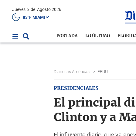
Jueves 6
de
Agosto 2026
83°F MIAMI
PORTADA
LO ÚLTIMO
FLORID
Diario las Américas
>
EEUU
PRESIDENCIALES
El principal d
Clinton y a M
El influyente diario, que ya ap