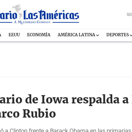
SI
A
EEUU
ECONOMÍA
AMÉRICA LATINA
DEPORTES
iario de Iowa respalda a
arco Rubio
oyó a Clinton frente a Barack Obama en las primarias