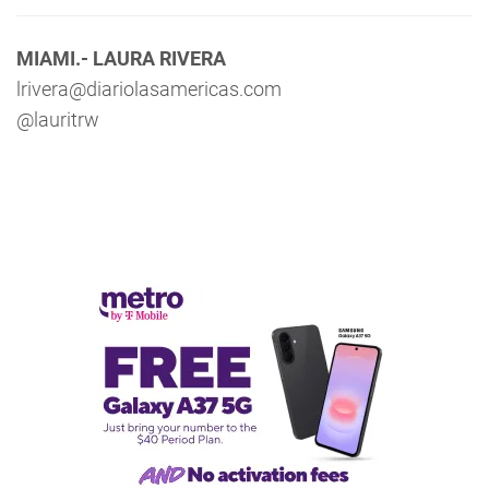
MIAMI.- LAURA RIVERA
lrivera@diariolasamericas.com
@lauritrw