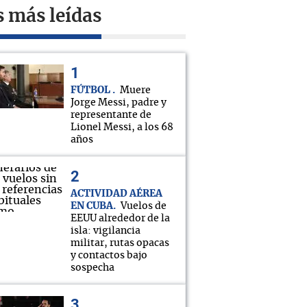
s más leídas
FÚTBOL
Muere
Jorge Messi, padre y
representante de
Lionel Messi, a los 68
años
ACTIVIDAD AÉREA
EN CUBA
Vuelos de
EEUU alrededor de la
isla: vigilancia
militar, rutas opacas
y contactos bajo
sospecha