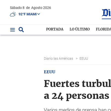
Sábado 8
de
Agosto 2026
92°F MIAMI
PORTADA
LO ÚLTIMO
FLORID
Diario las Américas
>
EEUU
EEUU
Fuertes turbul
a 24 personas 
Varios medios de prensa han co