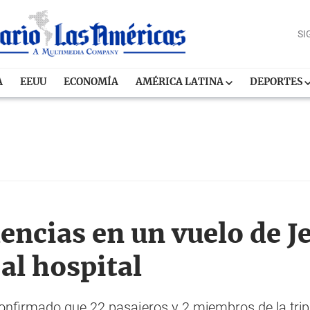
SI
A
EEUU
ECONOMÍA
AMÉRICA LATINA
DEPORTES
encias en un vuelo de J
al hospital
nfirmado que 22 pasajeros y 2 miembros de la trip