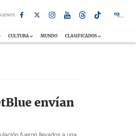
GUENOS
CULTURA
MUNDO
CLASIFICADOS
etBlue envían
ulación fueron llevados a una