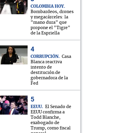
COLOMBIA HOY
Bombardeos, drones
y megacárceles: la
"mano dura" que
propone el "Tigre"
de la Espriella
CORRUPCIÓN
Casa
Blanca reactiva
intento de
destitución de
gobernadora de la
Fed
EEUU
El Senado de
EEUU confirma a
Todd Blanche,
exabogado de
Trump, como fiscal