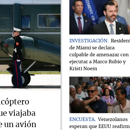
INVESTIGACIÓN
Residen
de Miami se declara
culpable de amenazar con
ejecutar a Marco Rubio y
Kristi Noem
icóptero
ue viajaba
ENCUESTA
Venezolanos
e un avión
esperan que EEUU reafirm