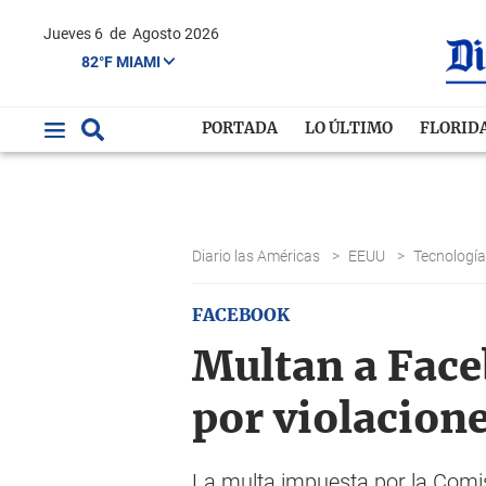
Jueves 6
de
Agosto 2026
82°F MIAMI
PORTADA
LO ÚLTIMO
FLORID
Diario las Américas
>
EEUU
>
Tecnologí
FACEBOOK
Multan a Face
por violacione
La multa impuesta por la Comi