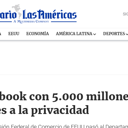
SI
A
EEUU
ECONOMÍA
AMÉRICA LATINA
DEPORTES
a
book con 5.000 millone
s a la privacidad
sión Federal de Comercio de EEUU pasó al Departam