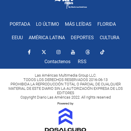
PORTADA
LO ÚLTIMO
MÁS LEÍDAS
FLORIDA
EEUU
AMÉRICA LATINA
DEPORTES
CULTURA
Contactenos
RSS
Las Américas Multimedia Group LLC.
TODOS LOS DERECHOS RESERVADOS 2016-06-13
PROHIBIDA LA REPRODUCCIÓN TOTAL O PARCIAL DE CUALQUIER
MATERIAL DE ESTE DIARIO SIN LA AUTORIZACIÓN EXPRESA DE LOS
EDITORES
Copyright Diario Las Américas 2022. All rights reserved