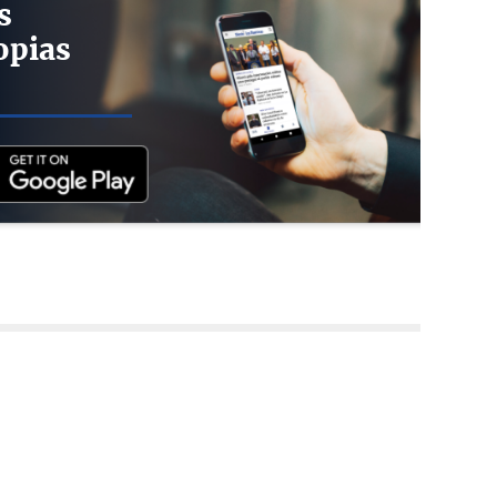
s
opias