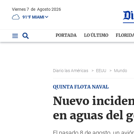
Viernes 7
de
Agosto 2026
91°F MIAMI
PORTADA
LO ÚLTIMO
FLORID
Diario las Américas
>
EEUU
>
Mundo
QUINTA FLOTA NAVAL
Nuevo inciden
en aguas del g
El pasado 8 de agosto, un avión