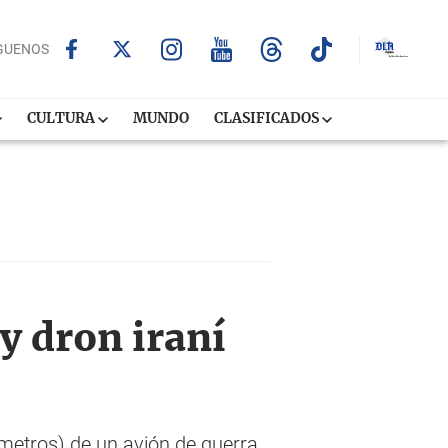
GUENOS
CULTURA
MUNDO
CLASIFICADOS
y dron iraní
 metros) de un avión de guerra