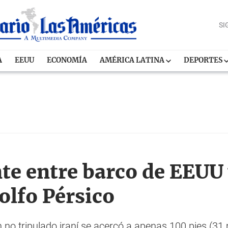
SI
A
EEUU
ECONOMÍA
AMÉRICA LATINA
DEPORTES
te entre barco de EEUU 
olfo Pérsico
 no tripulado iraní se acercó a apenas 100 pies (31