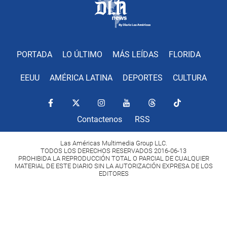
PORTADA
LO ÚLTIMO
MÁS LEÍDAS
FLORIDA
EEUU
AMÉRICA LATINA
DEPORTES
CULTURA
Contactenos
RSS
Las Américas Multimedia Group LLC.
TODOS LOS DERECHOS RESERVADOS 2016-06-13
PROHIBIDA LA REPRODUCCIÓN TOTAL O PARCIAL DE CUALQUIER
MATERIAL DE ESTE DIARIO SIN LA AUTORIZACIÓN EXPRESA DE LOS
EDITORES
Copyright Diario Las Américas 2022. All rights reserved