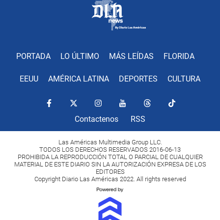
PORTADA
LO ÚLTIMO
MÁS LEÍDAS
FLORIDA
EEUU
AMÉRICA LATINA
DEPORTES
CULTURA
Contactenos
RSS
Las Américas Multimedia Group LLC.
TODOS LOS DERECHOS RESERVADOS 2016-06-13
PROHIBIDA LA REPRODUCCIÓN TOTAL O PARCIAL DE CUALQUIER
MATERIAL DE ESTE DIARIO SIN LA AUTORIZACIÓN EXPRESA DE LOS
EDITORES
Copyright Diario Las Américas 2022. All rights reserved