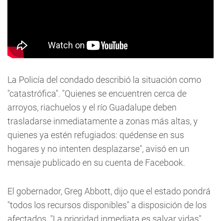
La Policía del condado describió la situación como
"catastrófica". "Quienes se encuentren cerca de
arroyos, riachuelos y el río Guadalupe deben
trasladarse inmediatamente a zonas más altas, y
quienes ya estén refugiados: quédense en sus
hogares y no intenten desplazarse", avisó en un
mensaje publicado en su cuenta de Facebook.
El gobernador, Greg Abbott, dijo que el estado pondrá
"todos los recursos disponibles" a disposición de los
afectados. "La prioridad inmediata es salvar vidas",