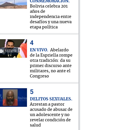
CONMEMORACIÓN
Bolivia celebra 201
años de
independencia entre
desafíos y una nueva
etapa política
EN VIVO
Abelardo
VIDEO
de la Espriella rompe
otra tradición: da su
primer discurso ante
militares, no ante el
Congreso
DELITOS SEXUALES
Arrestan a pastor
acusado de abusar de
un adolescente y no
revelar condición de
salud