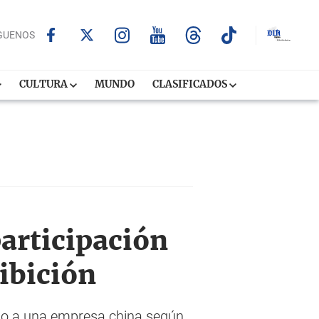
GUENOS
CULTURA
MUNDO
CLASIFICADOS
articipación
ibición
ido a una empresa china según