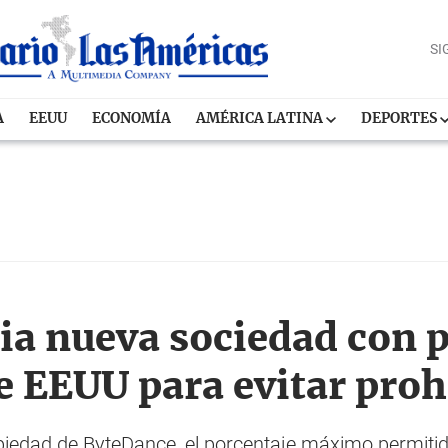
SI
A
EEUU
ECONOMÍA
AMÉRICA LATINA
DEPORTES
a nueva sociedad con p
e EEUU para evitar proh
opiedad de ByteDance, el porcentaje máximo permit