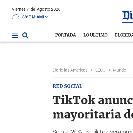
Viernes 7
de
Agosto 2026
89°F MIAMI
PORTADA
LO ÚLTIMO
FLORID
Diario las Américas
>
EEUU
>
Mundo
RED SOCIAL
TikTok anunci
mayoritaria d
Solo el 20% de TikTok será pr