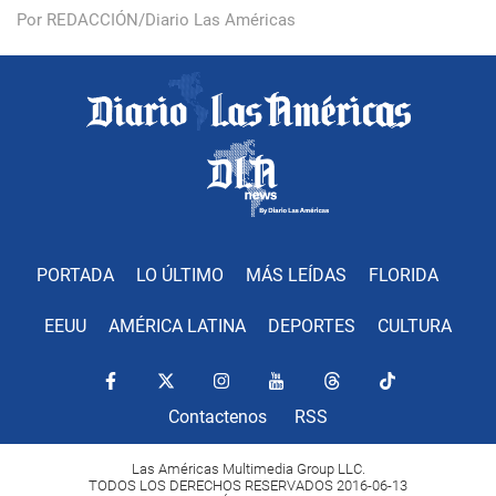
Por REDACCIÓN/Diario Las Américas
PORTADA
LO ÚLTIMO
MÁS LEÍDAS
FLORIDA
EEUU
AMÉRICA LATINA
DEPORTES
CULTURA
Contactenos
RSS
Las Américas Multimedia Group LLC.
TODOS LOS DERECHOS RESERVADOS 2016-06-13