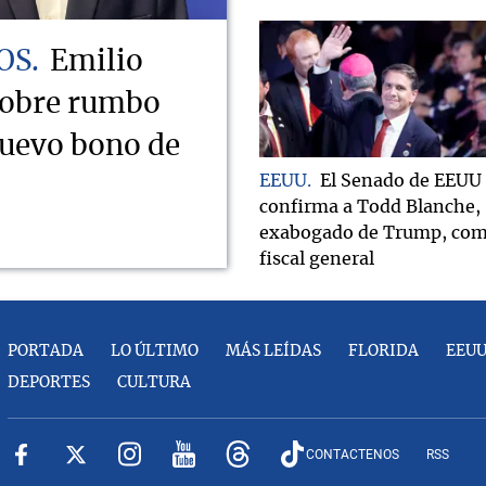
OS
Emilio
sobre rumbo
nuevo bono de
EEUU
El Senado de EEUU
confirma a Todd Blanche,
exabogado de Trump, co
fiscal general
PORTADA
LO ÚLTIMO
MÁS LEÍDAS
FLORIDA
EEU
DEPORTES
CULTURA
CONTACTENOS
RSS