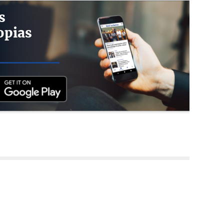
s
opias