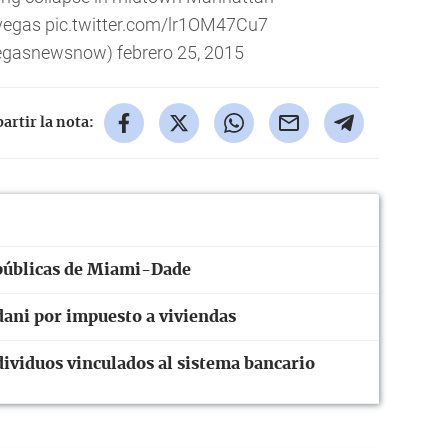
vegas
pic.twitter.com/lr1OM47Cu7
vegasnewsnow)
febrero 25, 2015
rtir la nota:
públicas de Miami-Dade
ni por impuesto a viviendas
ividuos vinculados al sistema bancario