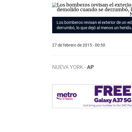
Los bomberos revisan el exterior de un e
derrumbó, lo que dejó al menos un herido
27 de febrero de 2015 - 00:50
NUEVA YORK.-
AP