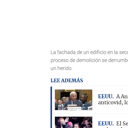
La fachada de un edificio en la se
proceso de demolición se derrumbó
un herido.
LEE ADEMÁS
EEUU
A An
anticovid, lo
EEUU
El S