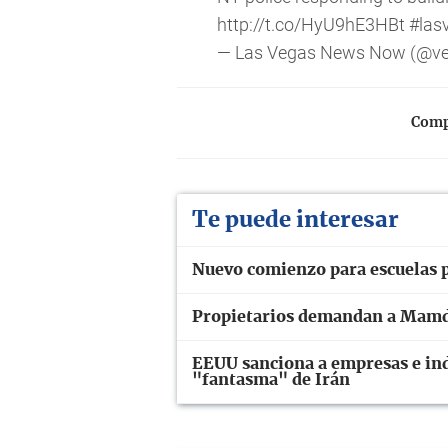
http://t.co/HyU9hE3HBt
#las
— Las Vegas News Now (@
Compa
Te puede interesar
Nuevo comienzo para escuelas 
Propietarios demandan a Mamda
EEUU sanciona a empresas e ind
"fantasma" de Irán