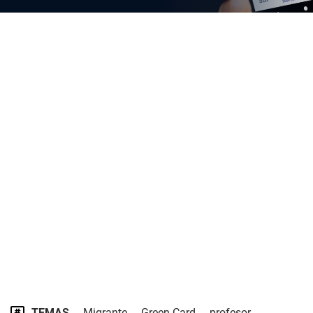
TEMAS
Migrante
Green Card
profesor