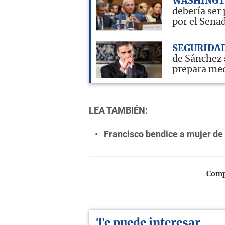
WASHING
debería ser
por el Sena
SEGURIDA
de Sánchez 
prepara me
LEA TAMBIÉN:
Francisco bendice a mujer de
Compa
Te puede interesar