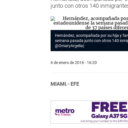
junto con otros 140 inmigrante
Hernández, acompañada por su hija y fami
semana pasada junto con otros 140 inmig
@OmaryArgelia)
6 de enero de 2016 - 16:20
MIAMI.- EFE