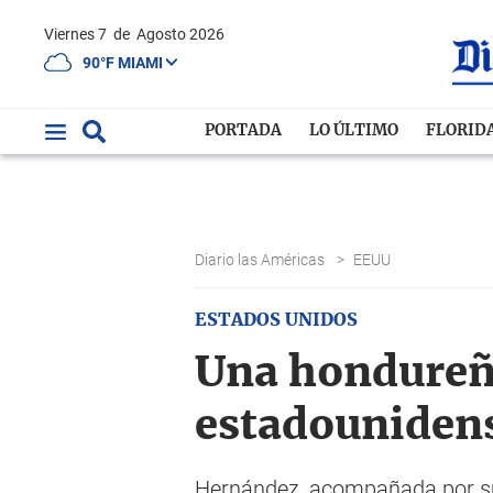
Viernes 7
de
Agosto 2026
90°F MIAMI
PORTADA
LO ÚLTIMO
FLORID
Diario las Américas
>
EEUU
ESTADOS UNIDOS
Una hondureña
estadouniden
Hernández, acompañada por su h