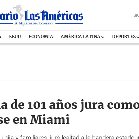
SI
A
EEUU
ECONOMÍA
AMÉRICA LATINA
DEPORTES
 de 101 años jura com
se en Miami
ija y familiares, juró lealtad a la bandera estad