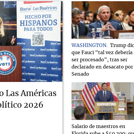
WASHINGTON
Trump di
que Fauci "tal vez debería
ser procesado", tras ser
declarado en desacato por 
Senado
o Las Américas
lítico 2026
Salario de maestros en
Florida sube a $50.200: q