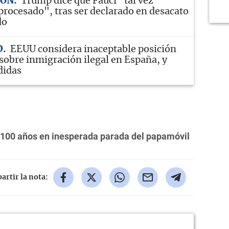
TON
Trump dice que Fauci "tal vez
 procesado", tras ser declarado en desacato
do
D
EEUU considera inaceptable posición
sobre inmigración ilegal en España, y
didas
 100 años en inesperada parada del papamóvil
rtir la nota: