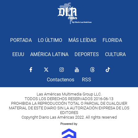
PORTADA
LO ÚLTIMO
MÁS LEÍDAS
FLORIDA
EEUU
AMÉRICA LATINA
DEPORTES
CULTURA
Contactenos
RSS
Las Américas Multimedia Group LLC.
TODOS LOS DERECHOS RESERVADOS 2016-06-13
PROHIBIDA LA REPRODUCCIÓN TOTAL O PARCIAL DE CUALQUIER
MATERIAL DE ESTE DIARIO SIN LA AUTORIZACIÓN EXPRESA DE LOS
EDITORES
Copyright Diario Las Américas 2022. All rights reserved