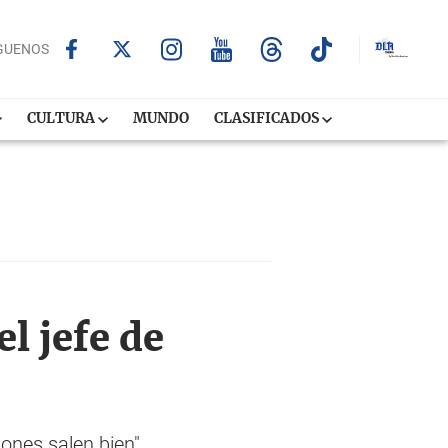
GUENOS
CULTURA
MUNDO
CLASIFICADOS
l jefe de
iones salen bien"