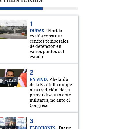
s más leídas
DUDAS
Florida
evalúa construir
centros temporales
de detención en
varios puntos del
estado
EN VIVO
Abelardo
VIDEO
de la Espriella rompe
otra tradición: da su
primer discurso ante
militares, no ante el
Congreso
ELECCIONES
Diario