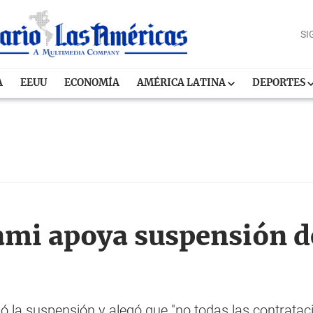
SI
A
EEUU
ECONOMÍA
AMÉRICA LATINA
DEPORTES
ami apoya suspensión de
ó la suspensión y alegó que "no todas las contratac