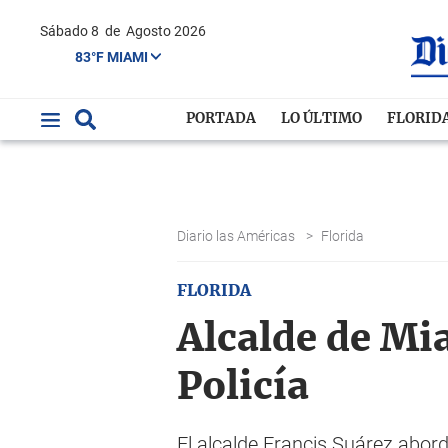
Sábado 8
de
Agosto 2026
83°F MIAMI
PORTADA
LO ÚLTIMO
FLORID
Diario las Américas
>
Florida
FLORIDA
Alcalde de Mi
Policía
El alcalde Francis Suárez abord