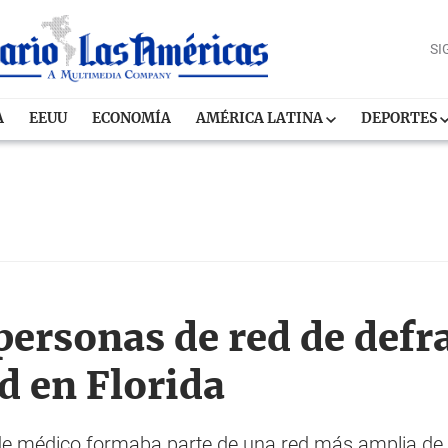
SI
A
EEUU
ECONOMÍA
AMÉRICA LATINA
DEPORTES
 personas de red de def
d en Florida
e médico formaba parte de una red más amplia de e