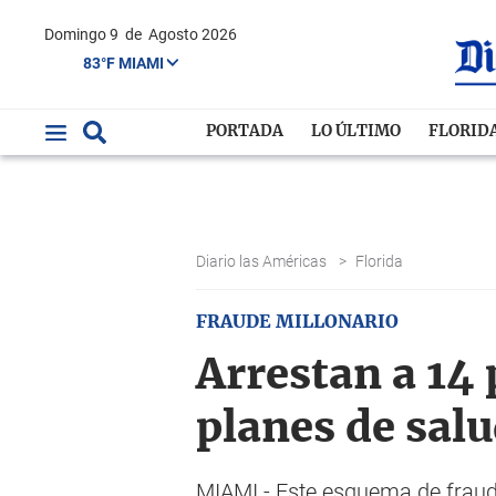
Domingo 9
de
Agosto 2026
83°F MIAMI
PORTADA
LO ÚLTIMO
FLORID
Diario las Américas
>
Florida
FRAUDE MILLONARIO
Arrestan a 14
planes de salu
MIAMI.- Este esquema de fraud