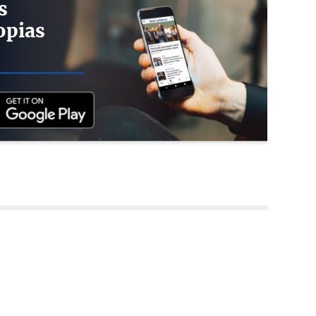
s
opias