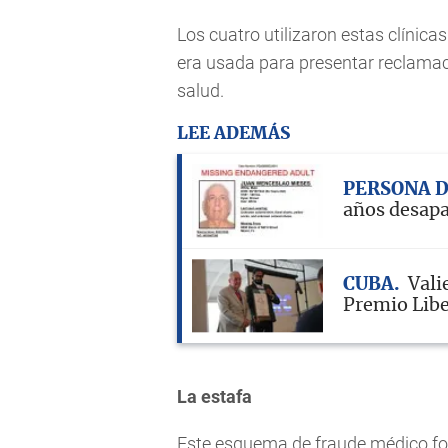
Los cuatro utilizaron estas clínic
era usada para presentar reclamac
salud.
LEE ADEMÁS
PERSONA 
años desap
CUBA
Vali
Premio Libe
La estafa
Este esquema de fraude médico fo