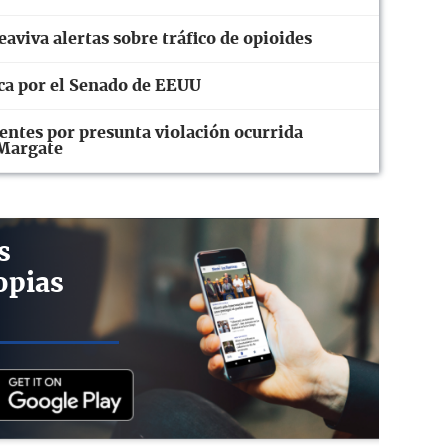
aviva alertas sobre tráfico de opioides
ica por el Senado de EEUU
ntes por presunta violación ocurrida
 Margate
s
opias