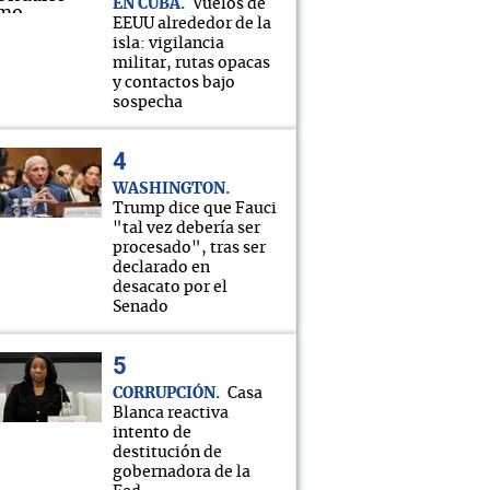
EN CUBA
Vuelos de
EEUU alrededor de la
isla: vigilancia
militar, rutas opacas
y contactos bajo
sospecha
WASHINGTON
Trump dice que Fauci
"tal vez debería ser
procesado", tras ser
declarado en
desacato por el
Senado
CORRUPCIÓN
Casa
Blanca reactiva
intento de
destitución de
gobernadora de la