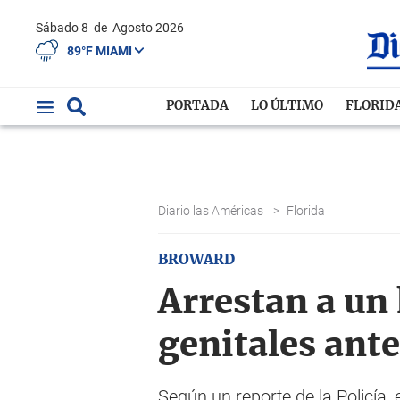
Sábado 8
de
Agosto 2026
89°F MIAMI
PORTADA
LO ÚLTIMO
FLORID
Diario las Américas
>
Florida
BROWARD
Arrestan a un
genitales ant
Según un reporte de la Policía