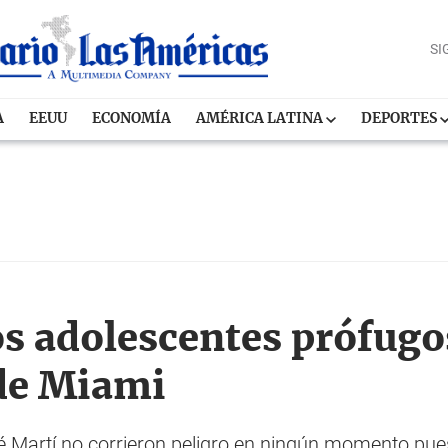
SI
A
EEUU
ECONOMÍA
AMÉRICA LATINA
DEPORTES
s adolescentes prófugo
de Miami
 Martí no corrieron peligro en ningún momento pue