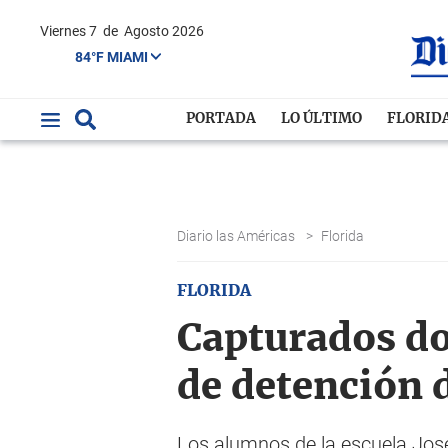
Viernes 7
de
Agosto 2026
84°F MIAMI
PORTADA
LO ÚLTIMO
FLORID
Diario las Américas
>
Florida
FLORIDA
Capturados do
de detención 
Los alumnos de la escuela José