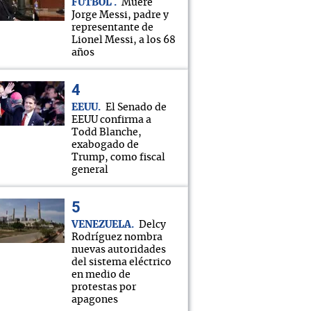
FÚTBOL
Muere
Jorge Messi, padre y
representante de
Lionel Messi, a los 68
años
EEUU
El Senado de
EEUU confirma a
Todd Blanche,
exabogado de
Trump, como fiscal
general
VENEZUELA
Delcy
Rodríguez nombra
nuevas autoridades
del sistema eléctrico
en medio de
protestas por
apagones