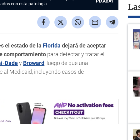
PIXABAY
nados con esta patología.
La
s el estado de la
Florida
dejará de aceptar
de comportamiento
para detectar y tratar el
i-Dade
y
Broward
, luego de que una
e al Medicaid, incluyendo casos de