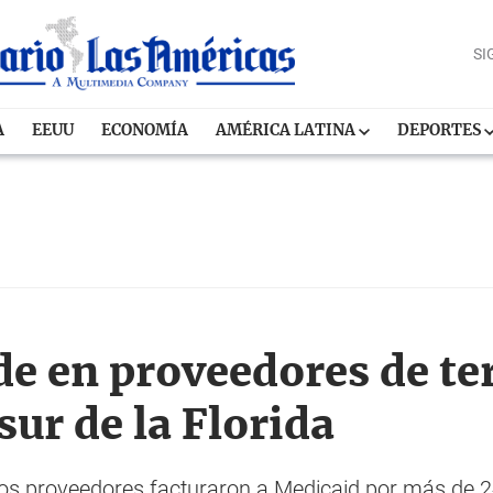
SI
A
EEUU
ECONOMÍA
AMÉRICA LATINA
DEPORTES
de en proveedores de te
sur de la Florida
los proveedores facturaron a Medicaid por más de 2