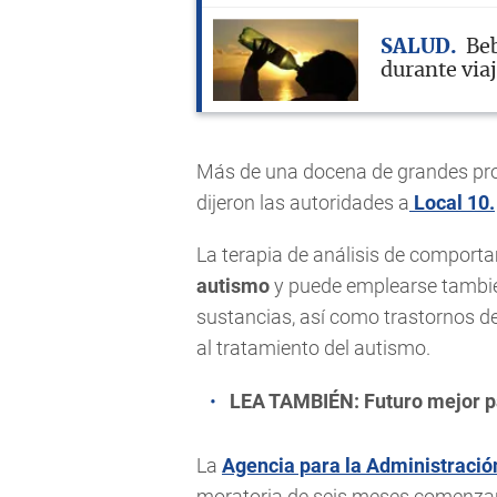
SALUD
Beb
durante viaj
Más de una docena de grandes prov
dijeron las autoridades a
Local 10.
La terapia de análisis de comport
autismo
y puede emplearse tambié
sustancias, así como trastornos d
al tratamiento del autismo.
LEA TAMBIÉN:
Futuro mejor p
La
Agencia para la Administració
moratoria de seis meses comenzar