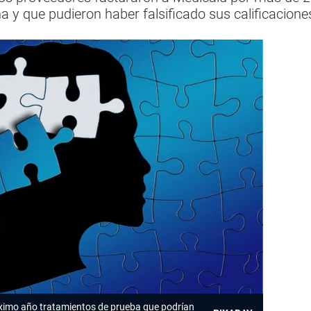
 y que pudieron haber falsificado sus calificacione
ximo año tratamientos de prueba que podrían