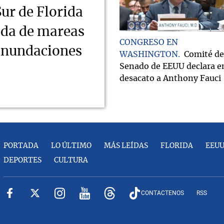
Sur de Florida
ada de mareas
CONGRESO EN
 inundaciones
WASHINGTON
Comité de
Senado de EEUU declara e
desacato a Anthony Fauci
PORTADA
LO ÚLTIMO
MÁS LEÍDAS
FLORIDA
EEU
DEPORTES
CULTURA
CONTACTENOS
RSS