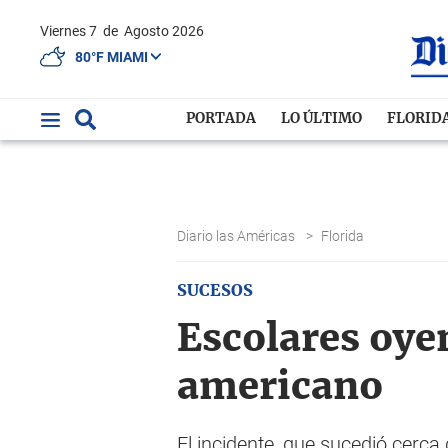
Viernes 7
de
Agosto 2026
80°F MIAMI
PORTADA
LO ÚLTIMO
FLORID
Diario las Américas
>
Florida
SUCESOS
Escolares oye
americano
El incidente, que sucedió cerc