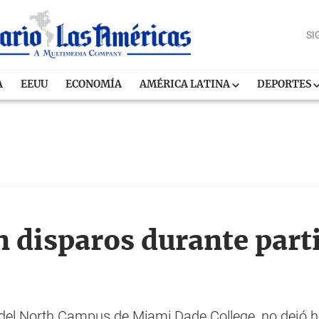
SI
A
EEUU
ECONOMÍA
AMÉRICA LATINA
DEPORTES
n disparos durante parti
a del North Campus de Miami Dade College, no dejó h