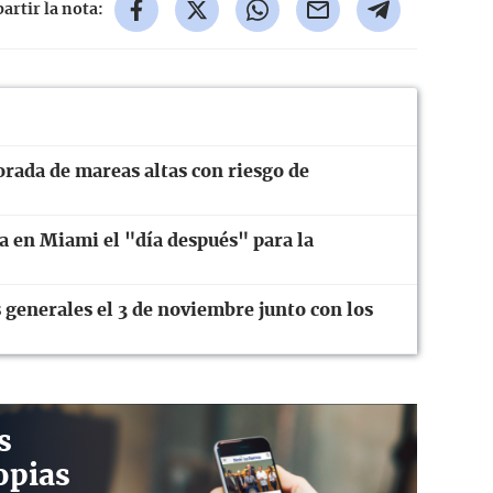
rtir la nota:
orada de mareas altas con riesgo de
a en Miami el "día después" para la
 generales el 3 de noviembre junto con los
s
opias