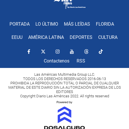
PORTADA
LO ÚLTIMO
MÁS LEÍDAS
FLORIDA
EEUU
AMÉRICA LATINA
DEPORTES
CULTURA
Contactenos
RSS
Las Américas Multimedia Group LLC.
TODOS LOS DERECHOS RESERVADOS 2016-06-13
PROHIBIDA LA REPRODUCCIÓN TOTAL O PARCIAL DE CUALQUIER
MATERIAL DE ESTE DIARIO SIN LA AUTORIZACIÓN EXPRESA DE LOS
EDITORES
Copyright Diario Las Américas 2022. All rights reserved