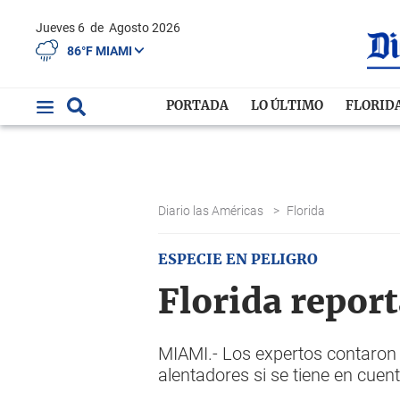
Jueves 6
de
Agosto 2026
86°F MIAMI
PORTADA
LO ÚLTIMO
FLORID
Diario las Américas
>
Florida
ESPECIE EN PELIGRO
Florida repor
MIAMI.- Los expertos contaron 
alentadores si se tiene en cuent