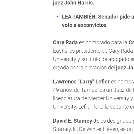
juez John Harris.
LEA TAMBIÉN:
Senador pide a
voto a exconvictos
Cary Rada
es nombrado para la
Co
Eustis, es presidente de Cary Rada P
University y su título de abogado e
creada por la elevación del
juez J
Lawrence "Larry" Lefler
es nombra
49 años, de Tampa, es un Juez de 
licenciatura de Mercer University 
University. Lefler llena la vacante 
David E. Stamey Jr.
es designado 
StameyJr., De Winter Haven, es un f