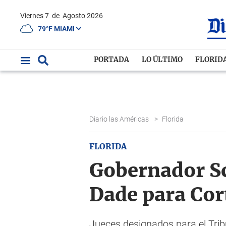
Viernes 7
de
Agosto 2026
79°F MIAMI
PORTADA
LO ÚLTIMO
FLORID
Diario las Américas
>
Florida
FLORIDA
Gobernador Sc
Dade para Cort
Jueces designados para el Tribu