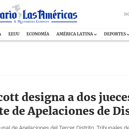
SI
A
EEUU
ECONOMÍA
AMÉRICA LATINA
DEPORTES
ott designa a dos juec
e de Apelaciones de Dis
nal de Apelaciones del Tercer Distrito, Tribunales de