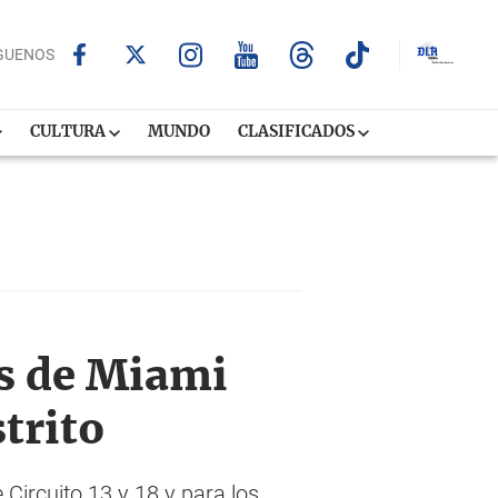
GUENOS
CULTURA
MUNDO
CLASIFICADOS
es de Miami
trito
 Circuito 13 y 18 y para los